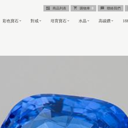
商品列表
購物車
0
聯絡我們
彩色寶石
對戒
培育寶石
水晶
高碳鑽
1