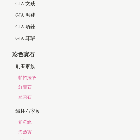
GIA 女戒
GIA 男戒
GIA 項鍊
GIA 耳環
彩色寶石
剛玉家族
帕帕拉恰
紅寶石
藍寶石
綠柱石家族
祖母綠
海藍寶