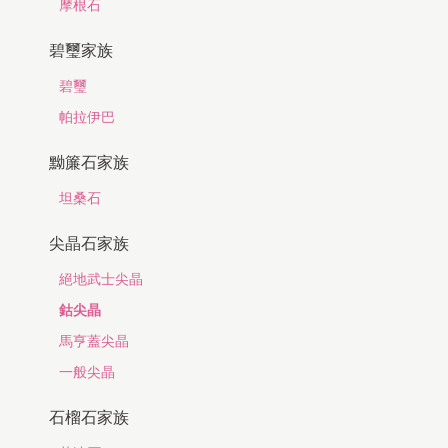
摩根石
碧璽家族
碧璽
帕拉伊巴
黝簾石家族
坦桑石
尖晶石家族
絕地武士尖晶
鈷尖晶
馬亨蓋尖晶
一般尖晶
石榴石家族