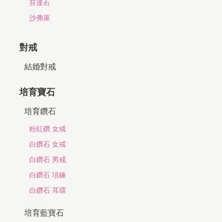
芬達石
沙弗萊
對戒
結婚對戒
培育寶石
培育鑽石
粉紅鑽 女戒
白鑽石 女戒
白鑽石 男戒
白鑽石 項鍊
白鑽石 耳環
培育藍寶石