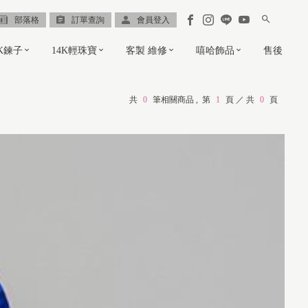
部落格
訂單查詢
會員登入
8K鍊子
14K輕珠寶
客製 維修
嘻哈飾品
售後
共
0
筆相關商品 ,
第
1
頁 ／ 共
0
頁