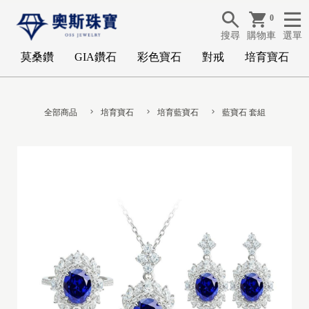
0
搜尋
購物車
選單
莫桑鑽
GIA鑽石
彩色寶石
對戒
培育寶石
全部商品
培育寶石
培育藍寶石
藍寶石 套組
G
I
A