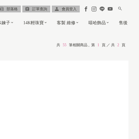
部落格
訂單查詢
會員登入
8K鍊子
14K輕珠寶
客製 維修
嘻哈飾品
售後
共
55
筆相關商品 ,
第
1
頁 ／ 共
2
頁