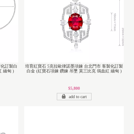
製化訂製白
培育紅寶石 5克拉歐律諾墨項鍊 台北門市 客製化訂製
 緬甸 )
白金 (紅寶石項鍊 鑽鍊 吊墜 莫三比克 鴿血紅 緬甸 )
$5,800
add to cart