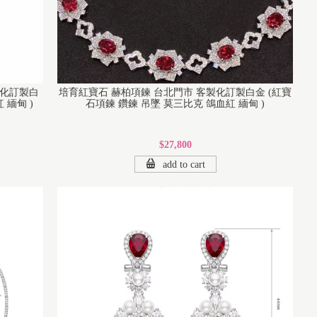
製化訂製白
培育紅寶石 赫柏項鍊 台北門市 客製化訂製白金 (紅寶
 緬甸 )
石項鍊 鑽鍊 吊墜 莫三比克 鴿血紅 緬甸 )
$27,800
add to cart