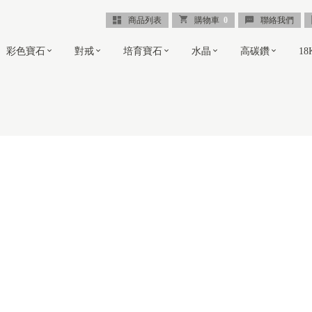
商品列表
購物車
0
聯絡我們
彩色寶石
對戒
培育寶石
水晶
高碳鑽
1