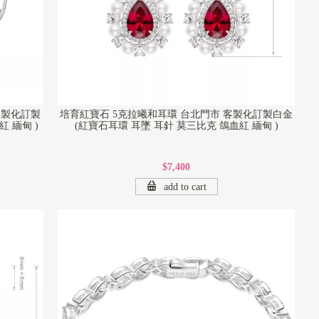
客製化訂製
培育紅寶石 5克拉曦和耳環 台北門市 客製化訂製白金
 緬甸 )
(紅寶石耳環 耳墜 耳針 莫三比克 鴿血紅 緬甸 )
$7,400
add to cart