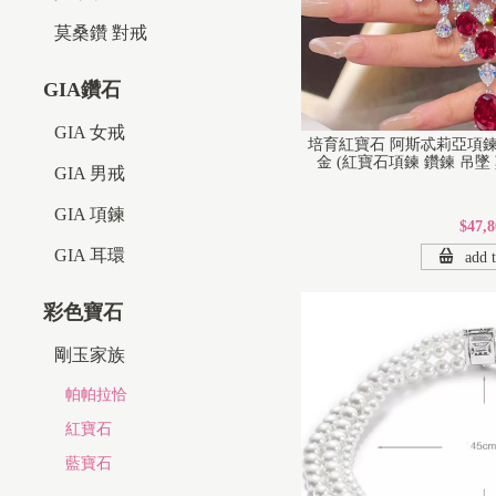
莫桑鑽 對戒
GIA鑽石
GIA 女戒
培育紅寶石 阿斯忒莉亞項鍊
金 (紅寶石項鍊 鑽鍊 吊墜
GIA 男戒
GIA 項鍊
$47,8
GIA 耳環
add t
彩色寶石
剛玉家族
帕帕拉恰
紅寶石
藍寶石