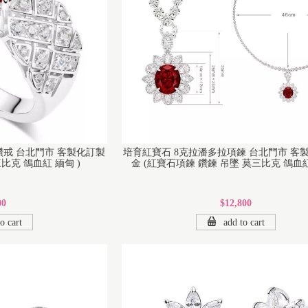
鑽戒 台北門市 客製化訂製
培育紅寶石 8克拉潘多拉項鍊 台北門市 客
比克 鴿血紅 緬甸 )
金 (紅寶石項鍊 鑽鍊 吊墜 莫三比克 鴿血紅
00
$12,800
o cart
add to cart