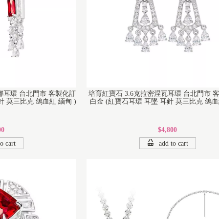
圖娜耳環 台北門市 客製化訂
培育紅寶石 3.6克拉密涅瓦耳環 台北門市 
針 莫三比克 鴿血紅 緬甸 )
白金 (紅寶石耳環 耳墜 耳針 莫三比克 鴿血紅
00
$4,800
o cart
add to cart