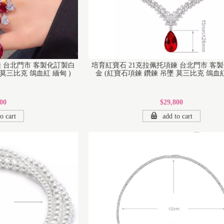
 台北門市 客製化訂製白
培育紅寶石 21克拉佩托項鍊 台北門市 客
 莫三比克 鴿血紅 緬甸 )
金 (紅寶石項鍊 鑽鍊 吊墜 莫三比克 鴿血紅
00
$29,800
o cart
add to cart