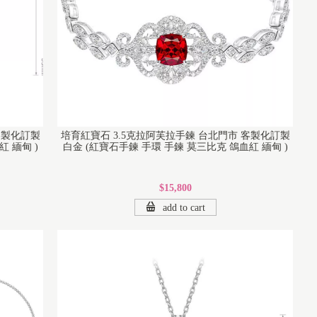
客製化訂製
培育紅寶石 3.5克拉阿芙拉手鍊 台北門市 客製化訂製
 緬甸 )
白金 (紅寶石手鍊 手環 手鍊 莫三比克 鴿血紅 緬甸 )
$15,800
add to cart