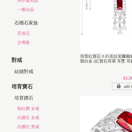
馬亨蓋尖晶
一般尖晶
石榴石家族
芬達石
沙弗萊
培育紅寶石 0.85克拉芙爾
對戒
製白金 (紅寶石耳環 耳墜 耳
結婚對戒
$3,2
培育寶石
add t
培育鑽石
粉紅鑽 女戒
白鑽石 女戒
白鑽石 男戒