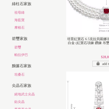
綠柱石家族
祖母綠
海藍寶
摩根石
碧璽家族
培育紅寶石 6.5克拉貝羅娜
白金 (紅寶石項鍊 鑽鍊 吊墜
碧璽
帕拉伊巴
$28,8
add t
黝簾石家族
坦桑石
尖晶石家族
絕地武士尖晶
鈷尖晶