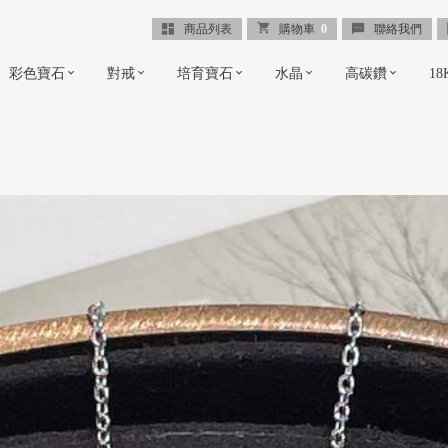
商品列表
購物車
0
聯絡我們
彩色寶石
對戒
培育寶石
水晶
高碳鑽
1