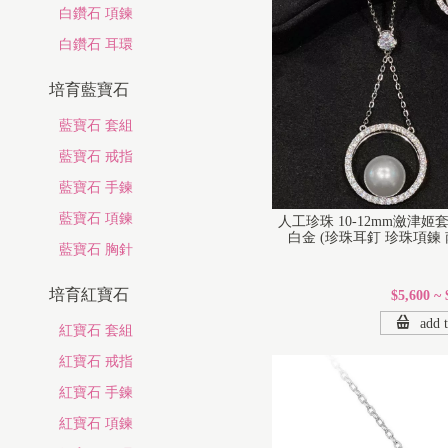
白鑽石 項鍊
白鑽石 耳環
培育藍寶石
藍寶石 套組
藍寶石 戒指
藍寶石 手鍊
藍寶石 項鍊
人工珍珠 10-12mm瀲津
白金 (珍珠耳釘 珍珠項鍊 南洋
藍寶石 胸針
培育紅寶石
$5,600 ~ 
add t
紅寶石 套組
紅寶石 戒指
紅寶石 手鍊
紅寶石 項鍊