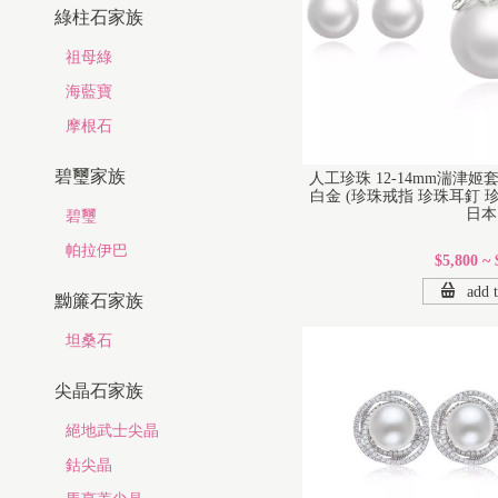
綠柱石家族
祖母綠
海藍寶
摩根石
碧璽家族
人工珍珠 12-14mm湍津
白金 (珍珠戒指 珍珠耳釘 珍
日本 
碧璽
帕拉伊巴
$5,800 ~ 
add t
黝簾石家族
坦桑石
尖晶石家族
絕地武士尖晶
鈷尖晶