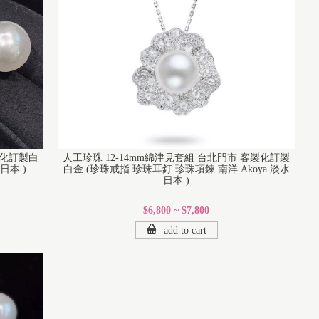
製化訂製白
人工珍珠 12-14mm綿津見套組 台北門市 客製化訂製
日本 )
白金 (珍珠戒指 珍珠耳釘 珍珠項鍊 南洋 Akoya 淡水
日本 )
$6,800 ~ $7,800
add to cart