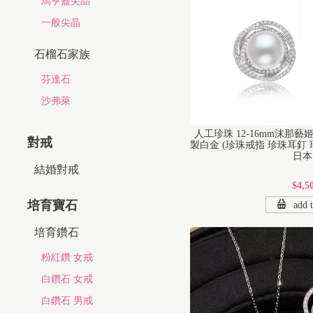
馬亨蓋尖晶
一般尖晶
石榴石家族
芬達石
沙弗萊
人工珍珠 12-16mm沫那
對戒
製白金 (珍珠戒指 珍珠耳釘 珍
日本 
結婚對戒
$4,5
培育寶石
add t
培育鑽石
粉紅鑽 女戒
白鑽石 女戒
白鑽石 男戒