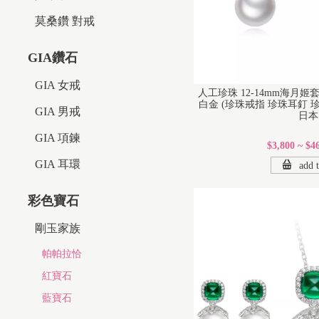
莫桑鑽 對戒
GIA鑽石
GIA 女戒
人工珍珠 12-14mm海月
白金 (珍珠戒指 珍珠耳釘 珍
GIA 男戒
日本 
GIA 項鍊
$3,800 ~ $4
GIA 耳環
add t
彩色寶石
剛玉家族
帕帕拉恰
紅寶石
藍寶石