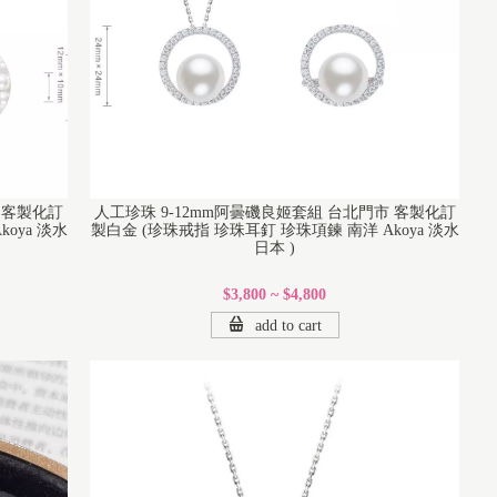
 客製化訂
人工珍珠 9-12mm阿曇磯良姬套組 台北門市 客製化訂
oya 淡水
製白金 (珍珠戒指 珍珠耳釘 珍珠項鍊 南洋 Akoya 淡水
日本 )
$3,800 ~ $4,800
add to cart