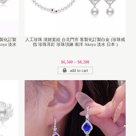
客製化訂製
人工珍珠 渚姬套組 台北門市 客製化訂製白金 (珍珠戒
oya 淡水
指 珍珠耳釘 珍珠項鍊 南洋 Akoya 淡水 日本 )
$6,500 ~ $8,200
add to cart