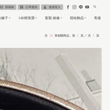
部落格
訂單查詢
會員登入
8K鍊子
14K輕珠寶
客製 維修
嘻哈飾品
售後
共
14
筆相關商品 ,
第
1
頁 ／ 共
1
頁