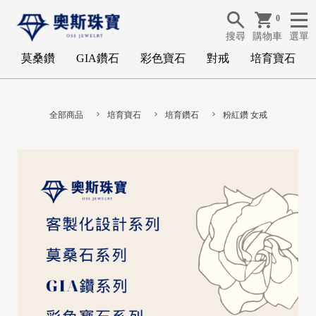
0
搜尋
購物車
選單
莫桑鑽
GIA鑽石
彩色寶石
對戒
培育寶石
全部商品
培育寶石
培育鑽石
粉紅鑽 女戒
G
I
A