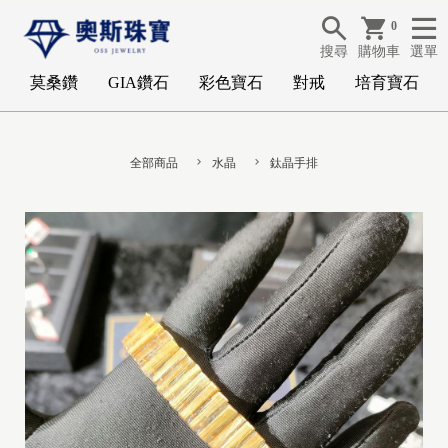
0
搜尋
購物車
選單
莫桑鑽
GIA鑽石
彩色寶石
對戒
培育寶石
全部商品
水晶
鈦晶手排
G
I
A