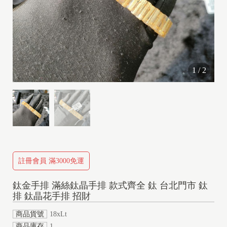
1
/
2
註冊會員 滿3000免運
鈦金手排 滿絲鈦晶手排 款式齊全 鈦 台北門市 鈦
排 鈦晶花手排 招財
商品貨號
18xLt
商品庫存
1