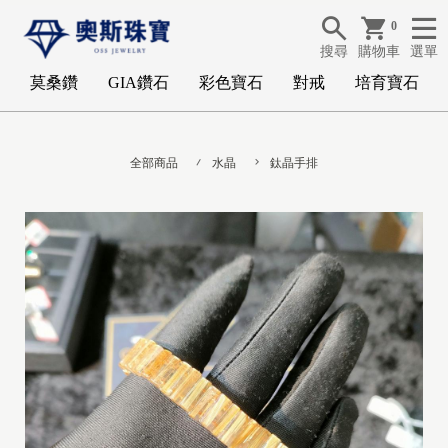
0
搜尋
購物車
選單
莫桑鑽
GIA鑽石
彩色寶石
對戒
培育寶石
全部商品
水晶
鈦晶手排
G
I
A