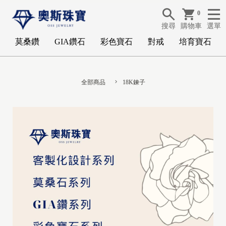
0
搜尋
購物車
選單
莫桑鑽
GIA鑽石
彩色寶石
對戒
培育寶石
全部商品
18K鍊子
G
I
A