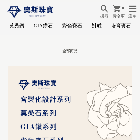
0
搜尋
購物車
選單
莫桑鑽
GIA鑽石
彩色寶石
對戒
培育寶石
全部商品
G
I
A