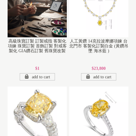
高級珠寶訂製 訂製戒指 客製化
人工黃鑽 14克拉波摩娜項鍊 台
項鍊 珠寶訂製 首飾訂製 對戒客
北門市 客製化訂製白金 (黃鑽吊
製化 GIA鑽石訂製 舊珠寶改製
墜 海水藍 )
$1
$23,800
add to cart
add to cart