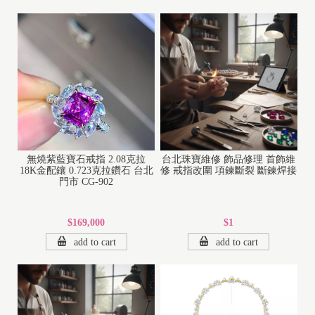
無燒紫藍寶石戒指 2.08克拉
台北珠寶維修 飾品修理 首飾維
18K金配鑲 0.723克拉鑽石 台北
修 戒指改圍 項鍊斷裂 斷鍊焊接
門市 CG-902
$169,000
$1
add to cart
add to cart