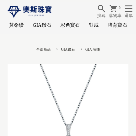
0
搜尋
購物車
選單
莫桑鑽
GIA鑽石
彩色寶石
對戒
培育寶石
全部商品
GIA鑽石
GIA 項鍊
G
I
A