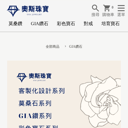
0
搜尋
購物車
選單
莫桑鑽
GIA鑽石
彩色寶石
對戒
培育寶石
全部商品
GIA鑽石
G
I
A