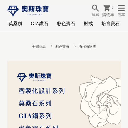
0
搜尋
購物車
選單
莫桑鑽
GIA鑽石
彩色寶石
對戒
培育寶石
全部商品
彩色寶石
石榴石家族
G
I
A