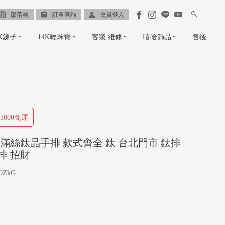
部落格
訂單查詢
會員登入
8K鍊子
14K輕珠寶
客製 維修
嘻哈飾品
售後
3000免運
 滿絲鈦晶手排 款式齊全 鈦 台北門市 鈦排
排 招財
OZkG