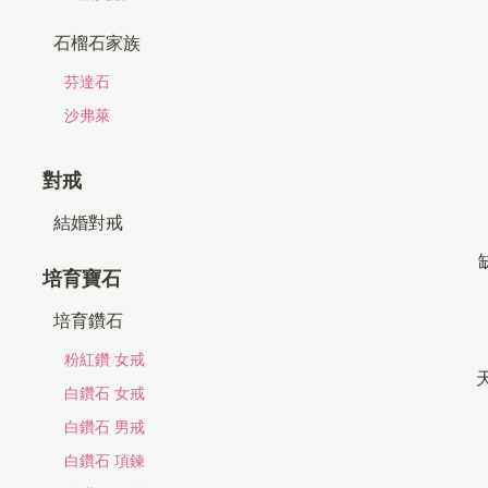
石榴石家族
芬達石
沙弗萊
對戒
結婚對戒
培育寶石
培育鑽石
粉紅鑽 女戒
白鑽石 女戒
白鑽石 男戒
白鑽石 項鍊