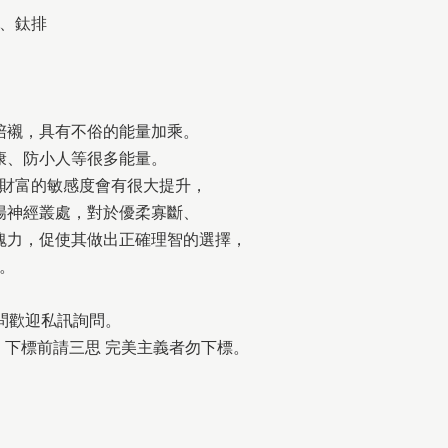
、鈦排
陪襯，具有不俗的能量加乘。
康、防小人等很多能量。
財富的敏感度會有很大提升，
陽神經叢處，對於優柔寡斷、
魄力，促使其做出正確理智的選擇，
。
問歡迎私訊詢問。
下標前請三思 完美主義者勿下標。