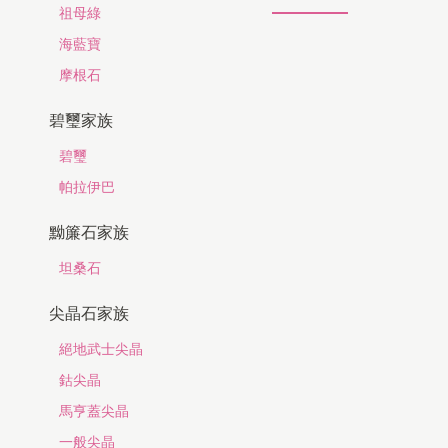
祖母綠
海藍寶
摩根石
碧璽家族
碧璽
帕拉伊巴
黝簾石家族
坦桑石
尖晶石家族
絕地武士尖晶
鈷尖晶
馬亨蓋尖晶
一般尖晶