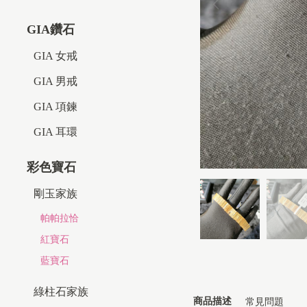
GIA鑽石
GIA 女戒
GIA 男戒
GIA 項鍊
GIA 耳環
彩色寶石
剛玉家族
帕帕拉恰
紅寶石
藍寶石
綠柱石家族
商品描述
常見問題