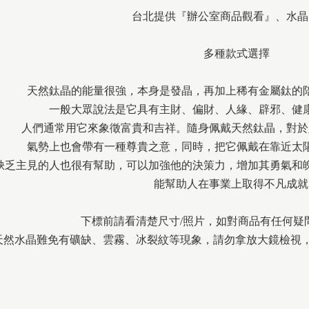
台北提供『辦公室商品觀看』、水晶
多種款式選擇
天然鈦晶的能量很強，本身是發晶，再加上稀有金屬鈦的
一般大眾說法是它具有主財、偏財、人緣、辟邪、健
人們通常用它來象徵富貴和吉祥。隨身佩戴天然鈦晶，對於
氣勢上也會帶有一種尊貴之意，同時，把它佩戴在靠近太
缺乏主見的人也很有幫助，可以加強他的決策力，增加其勇氣和
能幫助人在事業上取得不凡成就
下標前請看清楚尺寸/照片，如對商品有任何疑
天然水晶難免有礦缺、雲霧、冰裂紋等現象，請勿拿放大鏡檢視，