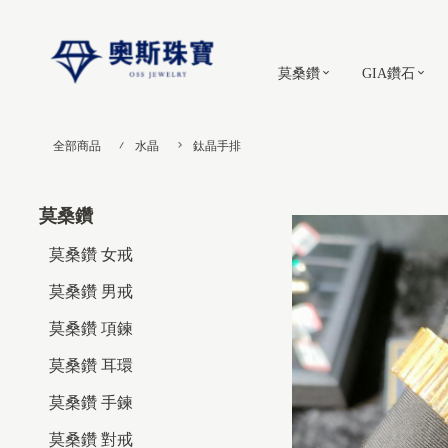
莫桑鑽
GIA鑽石
全部商品
水晶
鈦晶手排
莫桑鑽
莫桑鑽 女戒
莫桑鑽 男戒
莫桑鑽 項鍊
莫桑鑽 耳環
莫桑鑽 手鍊
莫桑鑽 對戒