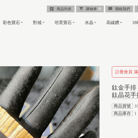
商品列表
購物車
0
聯絡我們
彩色寶石
對戒
培育寶石
水晶
高碳鑽
1
註冊會員 滿
鈦金手排
鈦晶花手
商品貨號
1
商品庫存
1