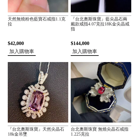
天然無燒粉色藍寶石戒指1.1克
『台北奧斯珠寶』藍尖晶石兩
拉
戴款戒指4.07克拉18K金尖晶戒
指
$42,000
$144,000
加入購物車
加入購物車
1
8
K
1
『台北奧斯珠寶』天然尖晶石
台北奧斯珠寶 無燒尖晶石戒指
4
18k金吊墜
1.225克拉