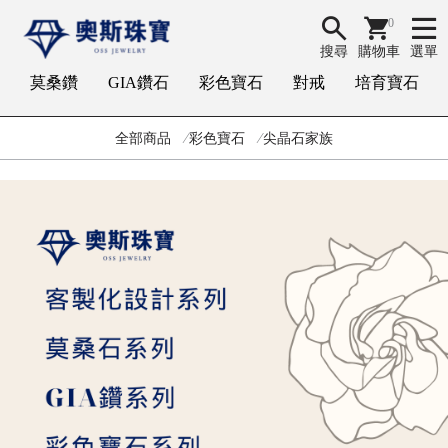
0
搜尋
購物車
選單
莫桑鑽
GIA鑽石
彩色寶石
對戒
培育寶石
全部商品
彩色寶石
尖晶石家族
G
I
A