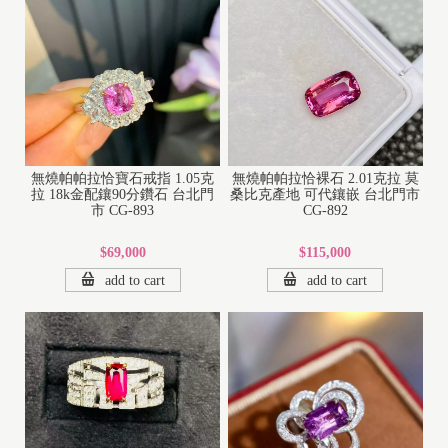
無燒帕帕拉恰寶石戒指 1.05克
無燒帕帕拉恰裸石 2.01克拉 莫
拉 18k金配鑲90分鑽石 台北門
桑比克產地 可代鑲嵌 台北門市
市 CG-893
CG-892
$69,000
$115,000
add to cart
add to cart