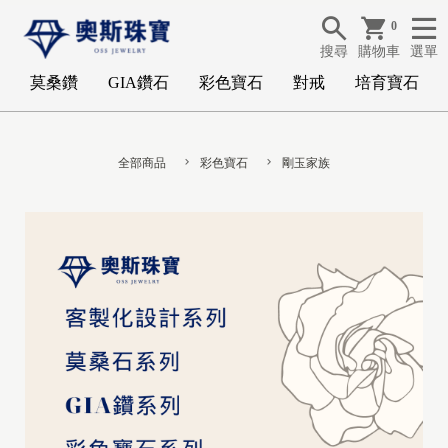
0
搜尋
購物車
選單
莫桑鑽
GIA鑽石
彩色寶石
對戒
培育寶石
全部商品
彩色寶石
剛玉家族
G
I
A