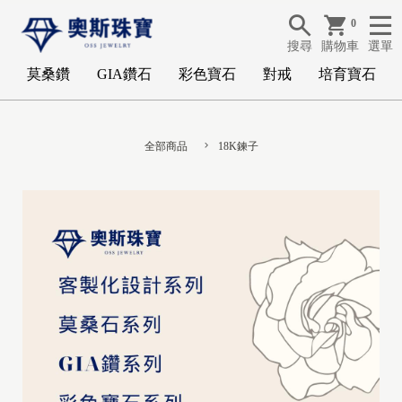
0
搜尋
購物車
選單
莫桑鑽
GIA鑽石
彩色寶石
對戒
培育寶石
全部商品
18K鍊子
G
I
A