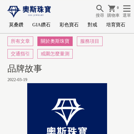
0
搜尋
購物車
選單
莫桑鑽
GIA鑽石
彩色寶石
對戒
培育寶石
所有文章
關於奧斯珠寶
服務項目
交通指引
戒圍怎麼量測
品牌故事
2022-03-19
G
I
A