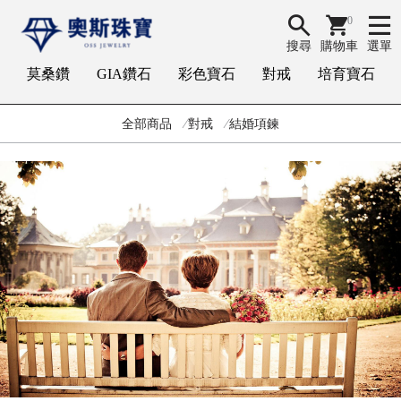
0
搜尋
購物車
選單
莫桑鑽
GIA鑽石
彩色寶石
對戒
培育寶石
全部商品
對戒
結婚項鍊
G
I
A