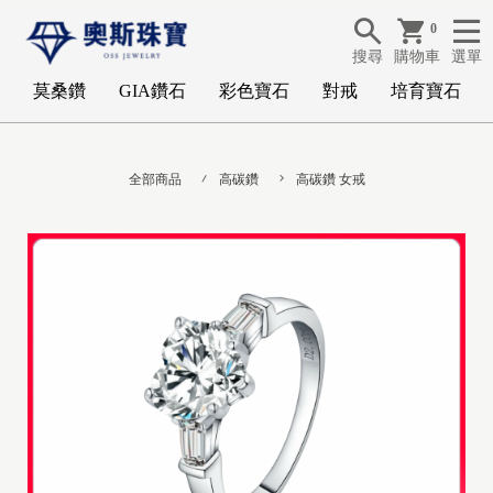
0
搜尋
購物車
選單
莫桑鑽
GIA鑽石
彩色寶石
對戒
培育寶石
全部商品
高碳鑽
高碳鑽 女戒
G
I
A