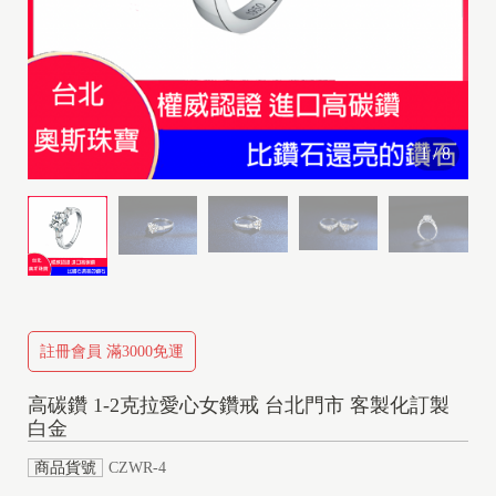
1
/
8
註冊會員 滿3000免運
高碳鑽 1-2克拉愛心女鑽戒 台北門市 客製化訂製
白金
商品貨號
CZWR-4