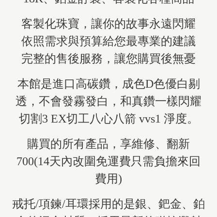
客製化珠寶，讓你的故事永遠閃耀
依照需求與預算給您最專業的建議
完整的售後服務，讓您購買後無憂
本館是進口高碳鑽，成色D色優白剔
透，不會發霧發白，和真鑽一樣閃耀
切割3 EX切工八心八箭 vvs1 淨度。
購買的所有產品，享維修、翻新
700(14天內改圍免運費只需負擔來回
費用)
戒托/項鍊/耳環採用的是銀、鈀金、鉑